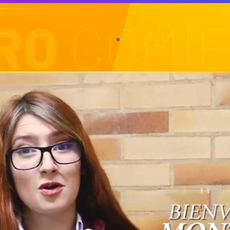
 ¡
Matrículas Abiertas
para el 2026-
Tu futuro
comienza aquí.
🌟