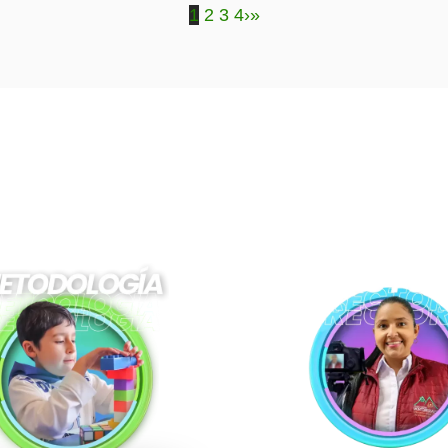
1
2
3
4
›
»