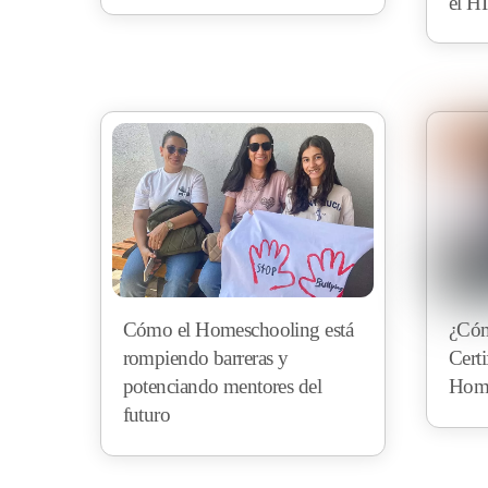
el 
Cómo el Homeschooling está
¿Cóm
rompiendo barreras y
Certi
potenciando mentores del
Home
futuro