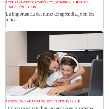
ACOMPAÑAMIENTO ACADÉMICO
,
DESARROLLO INFANTIL
,
EDUCACIÓN FLEXIBLE
La importancia del ritmo de aprendizaje en los
niños
APRENDIZAJE ADAPTATIVO
,
EDUCACIÓN FLEXIBLE
¿Cómo saber si tu hijo no encaja en el sistema