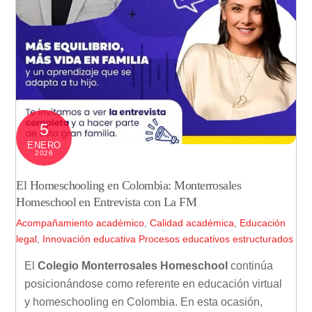
5
ENERO
2026
El Homeschooling en Colombia: Monterrosales
Homeschool en Entrevista con La FM
Acompañamiento académico
,
Calidad académica
,
Educación
legal
,
Innovación educativa
Procesos educativos estructurados
El
Colegio Monterrosales Homeschool
continúa
posicionándose como referente en educación virtual
y homeschooling en Colombia. En esta ocasión,