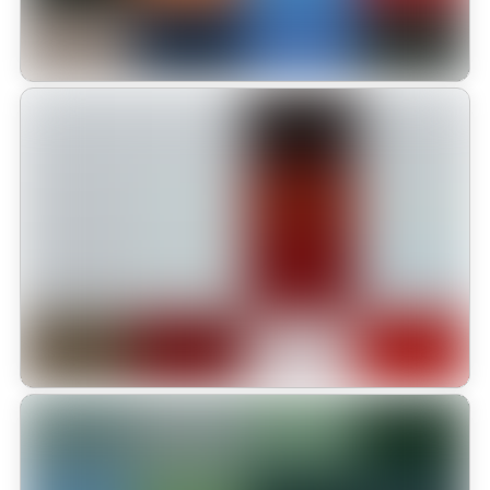
Educación y cuidado animal para
formar ciudadanos
La Fundación Kukur Tihar cumplió 10 años trabajando en la
recuperación de vidas de animales abandonados. Este compromiso
llevó a la institución a recibir el Sello Zoolidario 2025 que otorga
la Alcaldía de Bogotá
Leer más
Estudiantes del Colegio Monterrosales