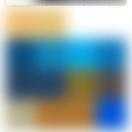
¡La educación en casa está marcando
tendencia en Colombia!
Blu Radio destaca cómo la educación virtual está cambiando vidas,
y Monterrosales Homeschool es un claro ejemplo de esta
revolución. 🌍📚 Nuestro modelo educativo está siendo
reconocido como una solución innovadora para las familias
colombianas que buscan un aprendizaje personalizado y de alto
impacto.Este respaldo en medios reafirma nuestro compromiso
[…]
Leer más