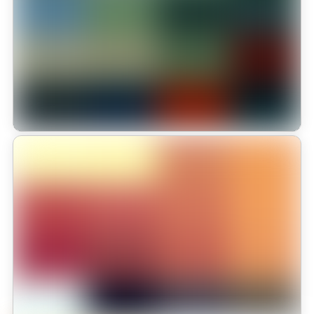
se Destacan en el HISPANO TECH
El Colegio Monterrosales se destacó por el sobresaliente
desempeño de sus estudiantes, quienes demostraron gran destreza
técnica, pensamiento lógico y trabajo en equipo frente a los
complejos desafíos planteados.
Leer más
Inauguración de los Intercolegiados
2025 en Monterrosales Homeschool:
El colegio Monterrosales Homeschool celebró con gran
entusiasmo la inauguración oficial de los Intercolegiados 2025, un
evento que reunió a cerca de 70 estudiantes, en una jornada llena
de alegría, espíritu deportivo y unión comunitaria.
Leer más