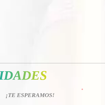
Neiva
12 de Enero 2023
IDADES
Icon
¡TE ESPERAMOS!
label