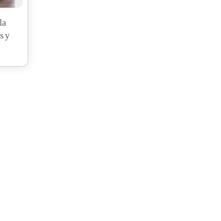
la
s y