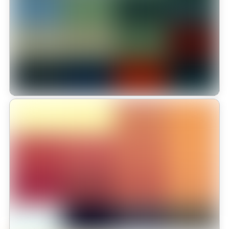
se Destacan en el HISPANO TECH
El Colegio Monterrosales se destacó por el sobresaliente
desempeño de sus estudiantes, quienes demostraron gran destreza
técnica, pensamiento lógico y trabajo en equipo frente a los
complejos desafíos planteados.
Leer más
Inauguración de los Intercolegiados
2025 en Monterrosales Homeschool:
El colegio Monterrosales Homeschool celebró con gran
entusiasmo la inauguración oficial de los Intercolegiados 2025, un
evento que reunió a cerca de 70 estudiantes, en una jornada llena
de alegría, espíritu deportivo y unión comunitaria.
Leer más