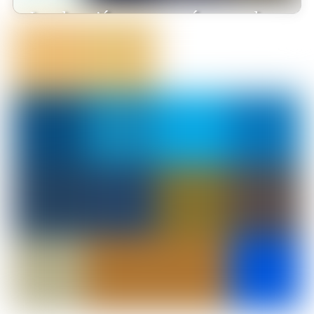
¡La educación en casa está marcando
tendencia en Colombia!
Blu Radio destaca cómo la educación virtual está cambiando vidas,
y Monterrosales Homeschool es un claro ejemplo de esta
revolución. 🌍📚 Nuestro modelo educativo está siendo
reconocido como una solución innovadora para las familias
colombianas que buscan un aprendizaje personalizado y de alto
impacto.Este respaldo en medios reafirma nuestro compromiso
[…]
Leer más