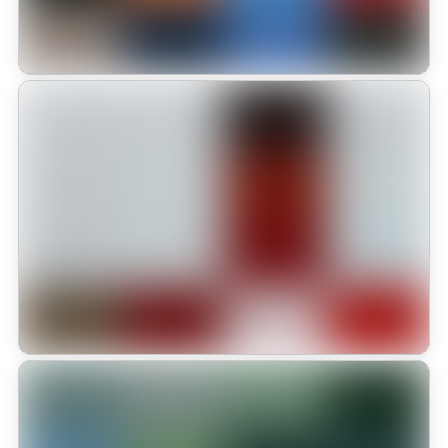
Educación y cuidado animal para
formar ciudadanos
La Fundación Kukur Tihar cumplió 10 años trabajando en la
recuperación de vidas de animales abandonados. Este compromiso
llevó a la institución a recibir el Sello Zoolidario 2025 que otorga
la Alcaldía de Bogotá
Leer más
Estudiantes del Colegio Monterrosales