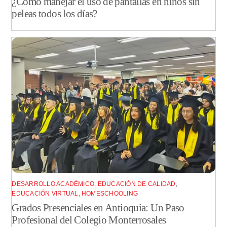
¿Cómo manejar el uso de pantallas en niños sin
peleas todos los días?
DESARROLLO ACADÉMICO
,
EDUCACIÓN DE CALIDAD
,
EDUCACIÓN VIRTUAL
,
HOMESCHOOLING
Grados Presenciales en Antioquia: Un Paso
Profesional del Colegio Monterrosales