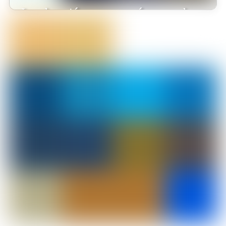
¡La educación en casa está marcando
tendencia en Colombia!
Blu Radio destaca cómo la educación virtual está cambiando vidas,
y Monterrosales Homeschool es un claro ejemplo de esta
revolución. 🌍📚 Nuestro modelo educativo está siendo
reconocido como una solución innovadora para las familias
colombianas que buscan un aprendizaje personalizado y de alto
impacto.Este respaldo en medios reafirma nuestro compromiso
[…]
Leer más