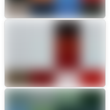
Educación y cuidado animal para
formar ciudadanos
La Fundación Kukur Tihar cumplió 10 años trabajando en la
recuperación de vidas de animales abandonados. Este compromiso
llevó a la institución a recibir el Sello Zoolidario 2025 que otorga
la Alcaldía de Bogotá
Leer más
Estudiantes del Colegio Monterrosales