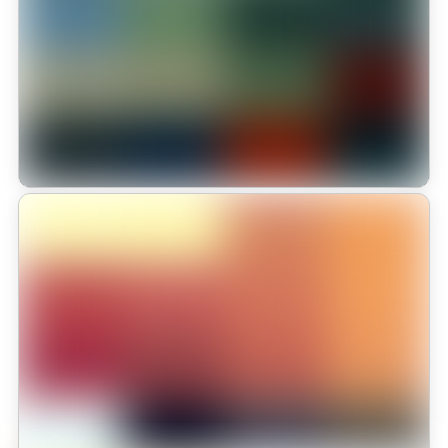
se Destacan en el HISPANO TECH
El Colegio Monterrosales se destacó por el sobresaliente
desempeño de sus estudiantes, quienes demostraron gran destreza
técnica, pensamiento lógico y trabajo en equipo frente a los
complejos desafíos planteados.
Leer más
Inauguración de los Intercolegiados
2025 en Monterrosales Homeschool:
El colegio Monterrosales Homeschool celebró con gran
entusiasmo la inauguración oficial de los Intercolegiados 2025, un
evento que reunió a cerca de 70 estudiantes, en una jornada llena
de alegría, espíritu deportivo y unión comunitaria.
Leer más