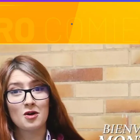
 ¡
Matrículas Abiertas
para el 2026-
Tu futuro
comienza aquí.
🌟