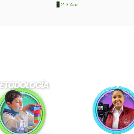
1
2
3
4
›
»