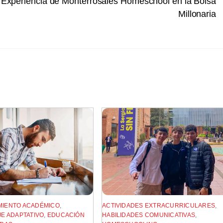
La Experiencia de Monterrosales Homeschool en la Bolsa
Millonaria
IENTO ACADÉMICO
,
ACTIVIDADES EXTRACURRICULARES
,
E ADAPTATIVO
,
EDUCACIÓN
HABILIDADES COMUNICATIVAS
,