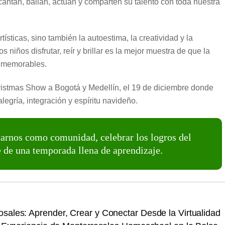
antan, bailan, actúan y comparten su talento con toda nuestra
tísticas, sino también la autoestima, la creatividad y la
 niños disfrutar, reír y brillar es la mejor muestra de que la
s memorables.
istmas Show a Bogotá y Medellín, el 19 de diciembre donde
egría, integración y espíritu navideño.
tarnos como comunidad, celebrar los logros del
re de una temporada llena de aprendizaje.
osales: Aprender, Crear y Conectar Desde la Virtualidad