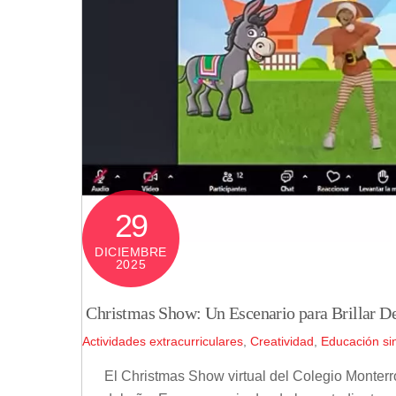
29
DICIEMBRE
2025
Christmas Show: Un Escenario para Brillar De
Actividades extracurriculares
,
Creatividad
,
Educación sin
El Christmas Show virtual del Colegio Monte