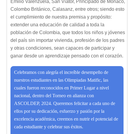
Emilio Valenzuela, San Viator, Principado de Mónaco,
Colombo Británico, Calasanz, entre otros; siendo esto
el cumplimiento de nuestra premisa y propósito:
extender una educación de calidad a toda la
población de Colombia, que todos los niños y jóvenes
del país sin importar vivienda, profesión de los padres
y otras condiciones, sean capaces de participar y
ganar desde un aprendizaje pensado con el corazón.
Celebramos con alegría el increíble desempeño de
nuestros estudiantes en las Olimpiadas Matific, las
cuales fueron reconocidos en Primer Lugar a nivel
nacional, dentro del Torneo en alianza con
ASCOLDEP, 2024. Queremos felicitar a cada uno de
ellos por su dedicación, esfuerzo y pasión por la
excelencia académica, creemos en nutrir el potencial de
cada estudiante y celebrar sus éxitos.