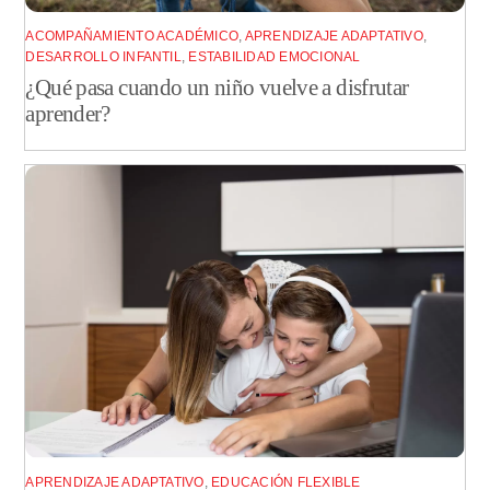
ACOMPAÑAMIENTO ACADÉMICO
,
APRENDIZAJE ADAPTATIVO
,
DESARROLLO INFANTIL
,
ESTABILIDAD EMOCIONAL
¿Qué pasa cuando un niño vuelve a disfrutar
aprender?
APRENDIZAJE ADAPTATIVO
,
EDUCACIÓN FLEXIBLE