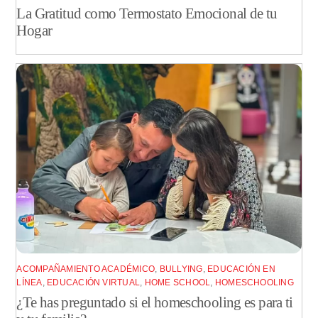
La Gratitud como Termostato Emocional de tu
Hogar
ACOMPAÑAMIENTO ACADÉMICO
,
BULLYING
,
EDUCACIÓN EN
LÍNEA
,
EDUCACIÓN VIRTUAL
,
HOME SCHOOL
,
HOMESCHOOLING
¿Te has preguntado si el homeschooling es para ti